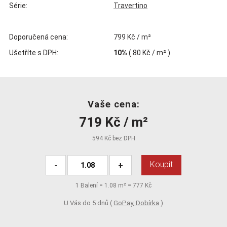
Série:
Travertino
Doporučená cena:
799 Kč / m²
Ušetříte s DPH:
10%
(
80 Kč
/ m² )
Vaše cena:
719 Kč / m²
594 Kč bez DPH
Koupit
-
+
1
Balení =
1.08
m² =
777 Kč
U Vás do 5 dnů (
GoPay, Dobírka
)