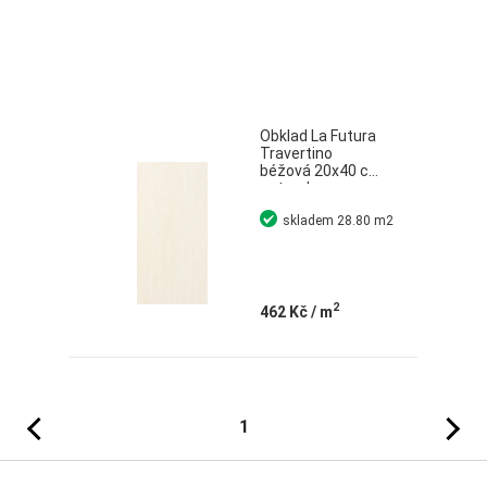
Obklad La Futura
Travertino
béžová 20x40 cm
naturale
skladem
28.80 m2
2
462 Kč
/ m
Předchozí
Následujíc
1