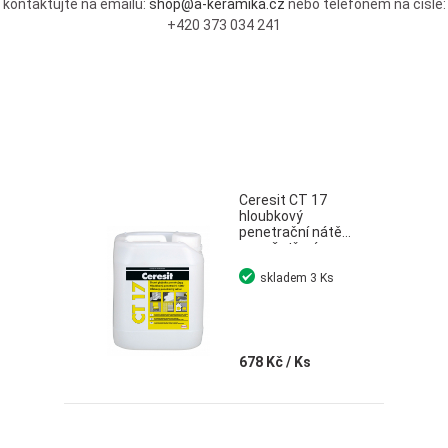
kontaktujte na emailu:
shop@a-keramika.cz
nebo telefonem na čísle:
+420 373 034 241
Ceresit CT 17
hloubkový
penetrační nátěr
pro ošetření
savých podkladů
skladem
3 Ks
5 l
678 Kč
/ Ks