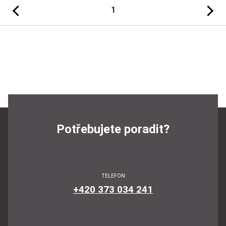
Předchozí
Následujíc
1
Potřebujete poradit?
TELEFON
+420 373 034 241