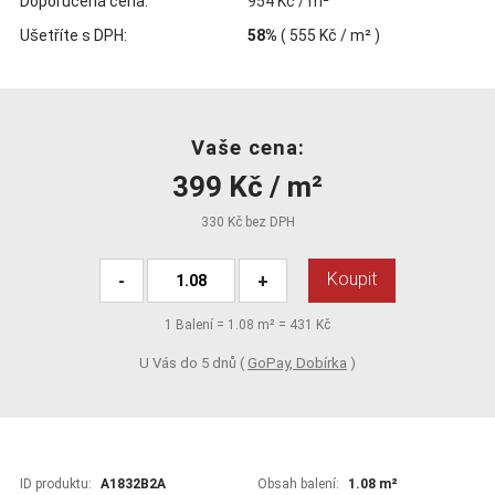
Doporučená cena:
954 Kč / m²
Ušetříte s DPH:
58%
(
555 Kč
/ m² )
Vaše cena:
399 Kč / m²
330 Kč bez DPH
Koupit
-
+
1
Balení =
1.08
m² =
431 Kč
U Vás do 5 dnů (
GoPay, Dobírka
)
ID produktu:
A1832B2A
Obsah balení:
1.08 m²