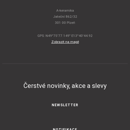
A-keramika
Jateční 862/32
301 00 Plzeň
GPS: N49°75'77.149" E13°40'44.92
Zobrazit na mapě
Čerstvé novinky, akce a slevy
NEWSLETTER
NOTIFIKACE