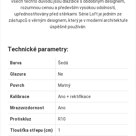
všech těchto důvodů jsou dlaždice s obdobným designem,
rozumnou cenou a především vysokou odolností,
upřednostňovány před stěrkami. Série Loft je jedním ze
zástupců s věrným designem, který je v moderní architektuře
úspěšně používán.
Technické parametry:
Barva
Šedá
Glazura
Ne
Povrch
Matný
Kalibrace
Ano + rektifikace
Mrazuvzdornost
Ano
Protiskluz
R10
Tloušťka střepu (cm)
1