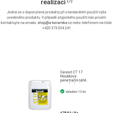
realizaci
(7)
Jedná se o doporučené produkty při standardním použití výše
uvedeného produktu. V případě atypického použití nás prosím
kontaktujte na emailu:
shop@a-keramika.cz
nebo telefonem na čísle:
+420 373 034 241
Ceresit CT 17
hloubkový
penetrační nátěr
pro ošetření
savých podkladů
skladem
13 Ks
5 l