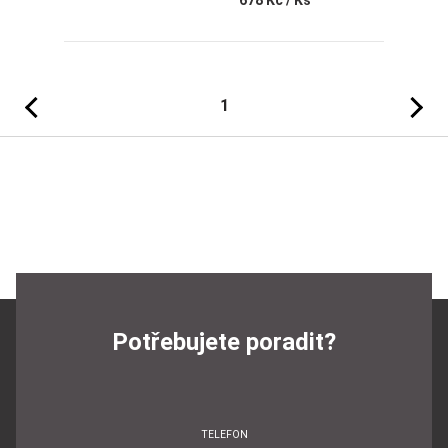
678 Kč
/ Ks
Předchozí
Následujíc
1
Potřebujete poradit?
TELEFON