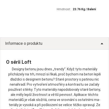
Hmotnost:
23.76 Kg / Balení
Informace o produktu
O sérii Loft
Designy betonu jsou dnes „trendy“. Když tyto materiály
přicházely na trh, mnozí si říkali, proč bychom na beton lepili
dlaždici s designem betonu? Staré prostory s patinou nic
nenahradí. Pro vytvoření atmosféry a kontrastu se začaly
používat stěrky. Tyto materiály napodo­bovaly staré betony,
ale měly lepší životnost a větší pevnost. Aplikace těchto
materiálů je však složitá, cena ve srovnání s ostatními ma­
teriály je vysoká a při poškození se velice těžko opravují. Ze