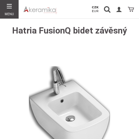
Vyhledávání
Koší
MENU
Hledat
Hatria FusionQ bidet závěsný