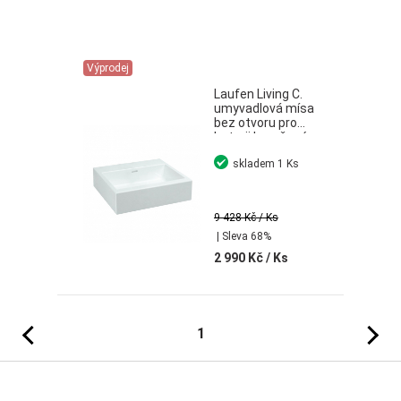
Výprodej
Laufen Living C.
umyvadlová mísa
bez otvoru pro
baterii broušené
bílá 50
skladem
1 Ks
9 428 Kč
/ Ks
| Sleva 68%
2 990 Kč
/ Ks
Předchozí
Následujíc
1