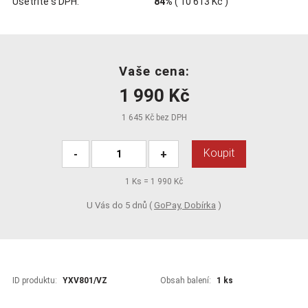
Ušetříte s DPH:
84%
(
10 613 Kč
)
Vaše cena:
1 990 Kč
1 645 Kč bez DPH
Koupit
-
+
1
Ks =
1 990 Kč
U Vás do 5 dnů (
GoPay, Dobírka
)
ID produktu:
YXV801/VZ
Obsah balení:
1 ks