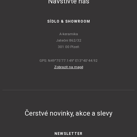
Navštivte nás
SÍDLO & SHOWROOM
A-keramika
Jateční 862/32
301 00 Plzeň
GPS: N49°75'77.149" E13°40'44.92
Zobrazit na mapě
Čerstvé novinky, akce a slevy
NEWSLETTER