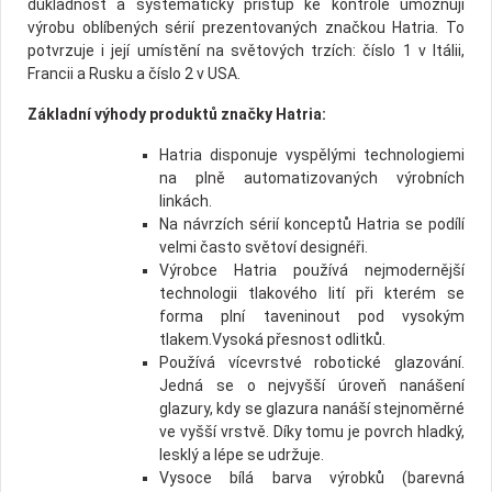
důkladnost a systematický přístup ke kontrole umožňují
výrobu oblíbených sérií prezentovaných značkou Hatria. To
potvrzuje i její umístění na světových trzích: číslo 1 v Itálii,
Francii a Rusku a číslo 2 v USA.
Základní výhody produktů značky Hatria:
Hatria disponuje vyspělými technologiemi
na plně automatizovaných výrobních
linkách.
Na návrzích sérií konceptů Hatria se podílí
velmi často světoví designéři.
Výrobce Hatria používá nejmodernější
technologii tlakového lití při kterém se
forma plní taveninout pod vysokým
tlakem.Vysoká přesnost odlitků.
Používá vícevrstvé robotické glazování.
Jedná se o nejvyšší úroveň nanášení
glazury, kdy se glazura nanáší stejnoměrné
ve vyšší vrstvě. Díky tomu je povrch hladký,
lesklý a lépe se udržuje.
Vysoce bílá barva výrobků (barevná