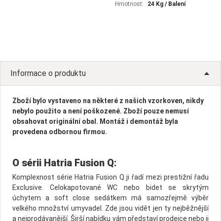
Hmotnost:
24 Kg / Balení
Informace o produktu
Zboží bylo vystaveno na některé z našich vzorkoven, nikdy
nebylo použito a není poškozené. Zboží pouze nemusí
obsahovat originální obal. Montáž i demontáž byla
provedena odbornou firmou.
O sérii Hatria Fusion Q:
Komplexnost série Hatria Fusion Q ji řadí mezi prestižní řadu
Exclusive. Celokapotované WC nebo bidet se skrytým
úchytem a soft close sedátkem má samozřejmě výběr
velkého množství umyvadel. Zde jsou vidět jen ty nejběžnější
a nejprodávanější. Širší nabídku vám představí prodejce nebo ji