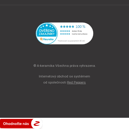
© A-keramika Všechna práva vyhrazena.
Internetový obchod se systémem
od společnosti
Red Peppers