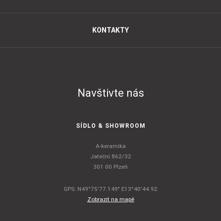
KONTAKTY
Navštivte nás
SÍDLO & SHOWROOM
A-keramika
Jateční 862/32
301 00 Plzeň
GPS: N49°75'77.149" E13°40'44.92
Zobrazit na mapě