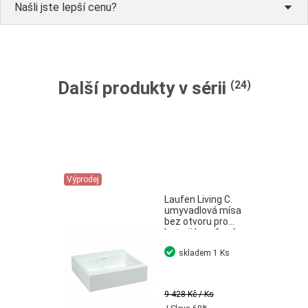
Našli jste lepší cenu?
Další produkty v sérii
(24)
Výprodej
Laufen Living C.
umyvadlová mísa
bez otvoru pro
baterii broušené
bílá 50
skladem
1 Ks
9 428 Kč
/ Ks