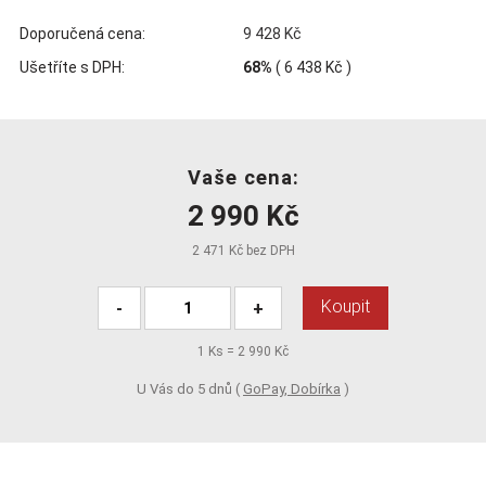
Doporučená cena:
9 428 Kč
Ušetříte s DPH:
68%
(
6 438 Kč
)
Vaše cena:
2 990 Kč
2 471 Kč bez DPH
Koupit
-
+
1
Ks =
2 990 Kč
U Vás do 5 dnů (
GoPay, Dobírka
)