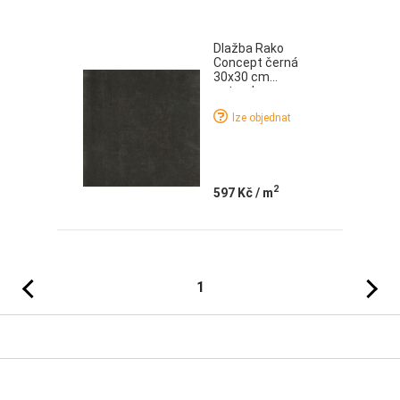
Dlažba Rako
Concept černá
30x30 cm
naturale
lze objednat
2
597 Kč
/ m
Předchozí
Následujíc
1