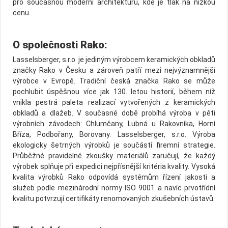
pro současnou moderní architekturu, kde je tlak na nízkou
cenu.
O společnosti Rako:
Lasselsberger, s.r.o. je jediným výrobcem keramických obkladů
značky Rako v Česku a zároveň patří mezi nejvýznamnější
výrobce v Evropě. Tradiční česká značka Rako se může
pochlubit úspěšnou více jak 130. letou historií, během níž
vnikla pestrá paleta realizací vytvořených z keramických
obkladů a dlažeb. V současné době probíhá výroba v pěti
výrobních závodech: Chlumčany, Lubná u Rakovníka, Horní
Bříza, Podbořany, Borovany. Lasselsberger, s.r.o. Výroba
ekologicky šetrných výrobků je součástí firemní strategie.
Průběžné pravidelné zkoušky materiálů zaručují, že každý
výrobek splňuje při expedici nejpřísnější kritéria kvality. Vysoká
kvalita výrobků Rako odpovídá systémům řízení jakosti a
služeb podle mezinárodní normy ISO 9001 a navíc prvotřídní
kvalitu potvrzují certifikáty renomovaných zkušebních ústavů.