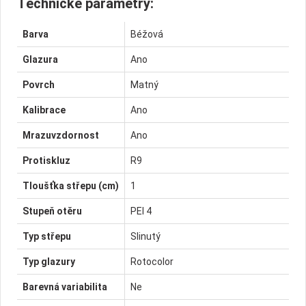
Technické parametry:
Barva
Béžová
Glazura
Ano
Povrch
Matný
Kalibrace
Ano
Mrazuvzdornost
Ano
Protiskluz
R9
Tloušťka střepu (cm)
1
Stupeň otěru
PEI 4
Typ střepu
Slinutý
Typ glazury
Rotocolor
Barevná variabilita
Ne