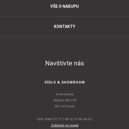
VŠE O NÁKUPU
KONTAKTY
Navštivte nás
SÍDLO & SHOWROOM
A-keramika
Jateční 862/32
301 00 Plzeň
GPS: N49°75'77.149" E13°40'44.92
Zobrazit na mapě