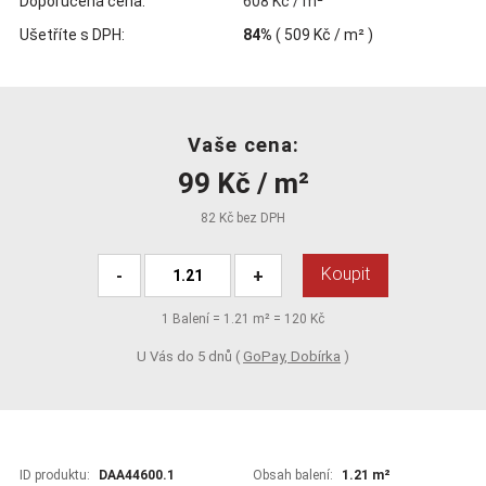
Doporučená cena:
608 Kč / m²
Ušetříte s DPH:
84%
(
509 Kč
/ m² )
Vaše cena:
99 Kč / m²
82 Kč bez DPH
Koupit
-
+
1
Balení =
1.21
m² =
120 Kč
U Vás do 5 dnů (
GoPay, Dobírka
)
ID produktu:
DAA44600.1
Obsah balení:
1.21 m²