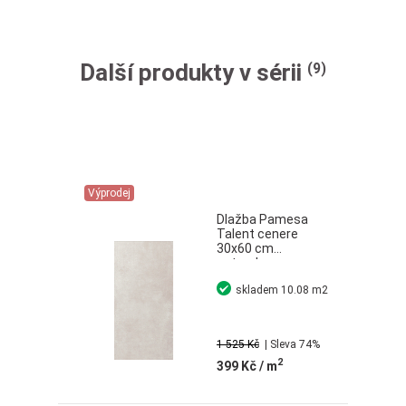
Další produkty v sérii
(9)
Výprodej
Dlažba Pamesa
Talent cenere
30x60 cm
naturale
skladem
10.08 m2
1 525 Kč
| Sleva 74%
2
399 Kč
/ m