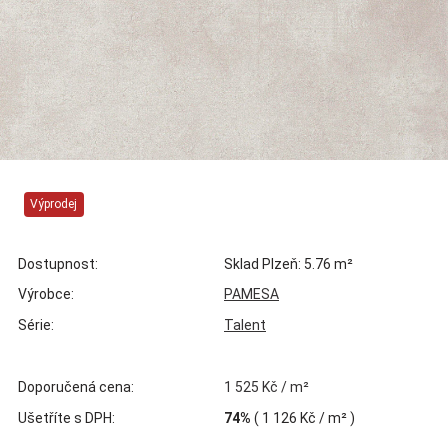
Výprodej
Dostupnost:
Sklad Plzeň: 5.76 m²
Výrobce:
PAMESA
Série:
Talent
Doporučená cena:
1 525 Kč / m²
Ušetříte s DPH:
74%
(
1 126 Kč
/ m² )