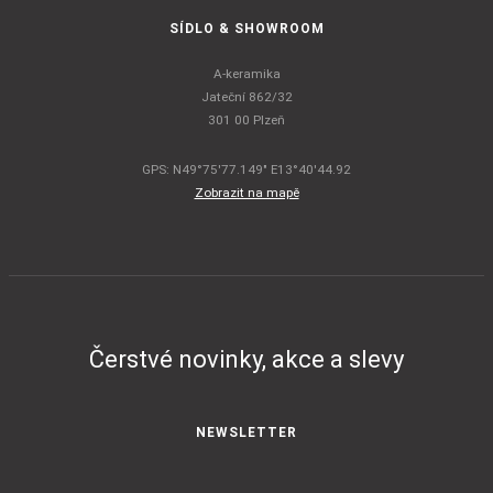
SÍDLO & SHOWROOM
A-keramika
Jateční 862/32
301 00 Plzeň
GPS: N49°75'77.149" E13°40'44.92
Zobrazit na mapě
Čerstvé novinky, akce a slevy
NEWSLETTER