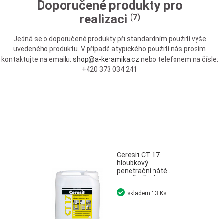
Doporučené produkty pro
realizaci
(7)
Jedná se o doporučené produkty při standardním použití výše
uvedeného produktu. V případě atypického použití nás prosím
kontaktujte na emailu:
shop@a-keramika.cz
nebo telefonem na čísle:
+420 373 034 241
Ceresit CT 17
hloubkový
penetrační nátěr
pro ošetření
savých podkladů
skladem
13 Ks
5 l