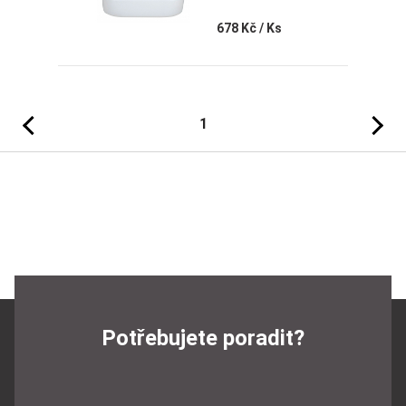
678 Kč
/ Ks
Předchozí
Následujíc
1
Potřebujete poradit?