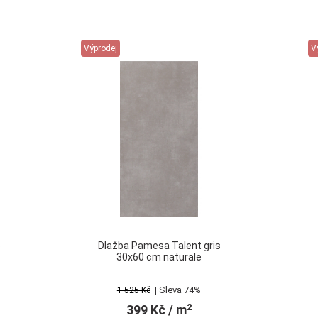
Výprodej
V
e
Dlažba Pamesa Talent gris
30x60 cm naturale
| Sleva 74%
1 525 Kč
2
399 Kč
/ m