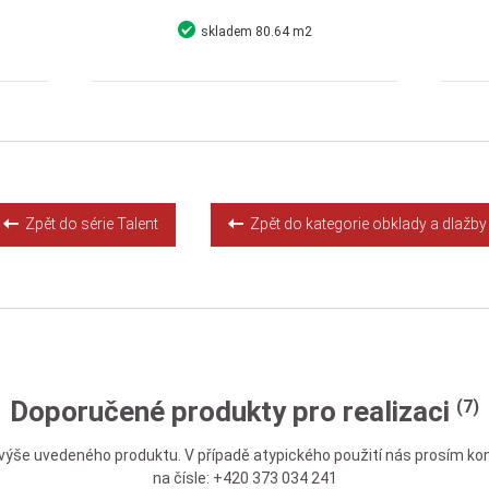
skladem
80.64 m2
Detail
Koupit
Zpět do série Talent
Zpět do kategorie obklady a dlažby
Doporučené produkty pro realizaci
(7)
výše uvedeného produktu. V případě atypického použití nás prosím kon
na čísle: +420 373 034 241