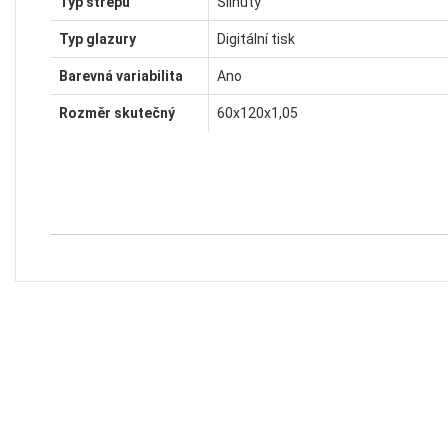
Typ střepu
Slinutý
Typ glazury
Digitální tisk
Barevná variabilita
Ano
Rozměr skutečný
60x120x1,05