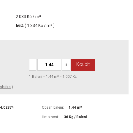
2 033 Kč / m²
66%
(
1 334 Kč
/ m² )
Koupit
-
+
1
Balení =
1.44
m² =
1 007 Kč
obírka
)
74.02874
Obsah balení:
1.44 m²
Hmotnost:
36 Kg / Balení