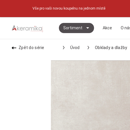
Vše pro vaši novou koupelnu na jednom místě
Sortiment
Akce
O ná
Zpět do série
Úvod
Obklady a dlažby