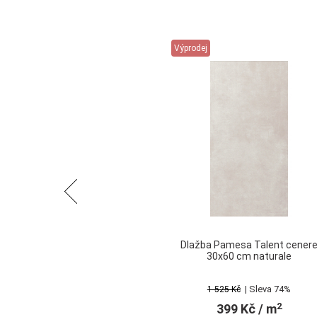
Výprodej
Předchozí
Dlažba Pamesa Talent cener
30x60 cm naturale
| Sleva 74%
1 525 Kč
2
399 Kč
/ m