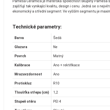
Pamesa Ceramica je mateřská společnost skupiny Pamesa s v
zajišťují tak vynikající kvalitu, design i cenu. Jedná se o ne
ekonomický a střední segment. Ve vyšším segmentu je maximál
Technické parametry:
Barva
Šedá
Glazura
Ne
Povrch
Matný
Kalibrace
Ano + rektifikace
Mrazuvzdornost
Ano
Protiskluz
R10
Tloušťka střepu (cm)
1,2
Stupeň otěru
PEI 4