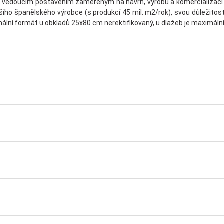
edoucím postavením zaměřeným na návrh, výrobu a komercializaci ker
jvětšího španělského výrobce (s produkcí 45 mil. m2/rok), svou důleži
ní formát u obkladů 25x80 cm nerektifikovaný, u dlažeb je maximální