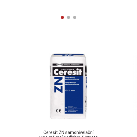
Ceresit ZN samonivelační