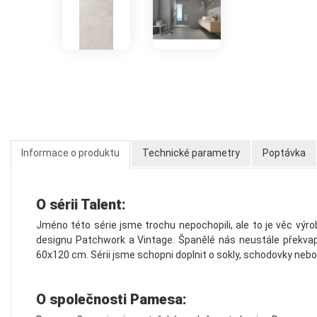
Informace o produktu
Technické parametry
Poptávka
O sérii Talent:
Jméno této série jsme trochu nepochopili, ale to je věc výr
designu Patchwork a Vintage. Španělé nás neustále překvapuj
60x120 cm. Sérii jsme schopni doplnit o sokly, schodovky ne
O společnosti Pamesa: