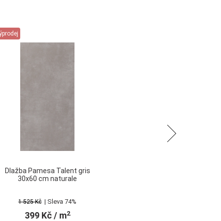
ýprodej
Výp
Následující
Dlažba Pamesa Talent gris
D
30x60 cm naturale
| Sleva 74%
1 525 Kč
2
399 Kč
/ m