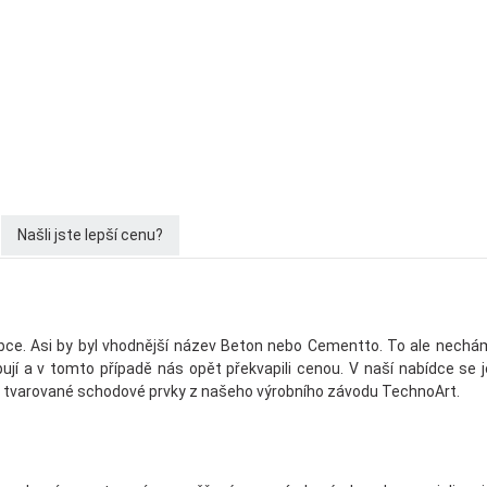
Našli jste lepší cenu?
obce. Asi by byl vhodnější název Beton nebo Cementto. To ale necháme
í a v tomto případě nás opět překvapili cenou. V naší nabídce se je
bo tvarované schodové prvky z našeho výrobního závodu TechnoArt.