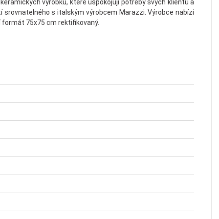
amických výrobků, které uspokojují potřeby svých klientů a
tostí srovnatelného s italským výrobcem Marazzi. Výrobce nabízí
 formát 75x75 cm rektifikovaný.