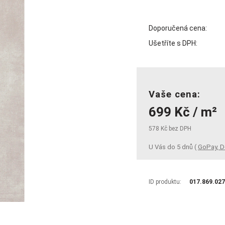
Doporučená cena:
Ušetříte s DPH:
Vaše cena:
699 Kč / m²
578 Kč bez DPH
U Vás do 5 dnů (
GoPay, D
ID produktu:
017.869.02