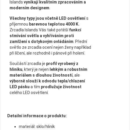
Islands
vynikají kvalitním zpracováním a
moderním designem
.
Všechny typy jsou včetně LED osvětlení
s
příjemnou
barevnou teplotou 4000 K.
Zrcadla Islands Vás také potěší
funkcí
stmívání světla a vyhříváním proti
zamlžení s dotykovým ovládáním
. Přední
světlo ze zrcadla ocení nejen ženy například
při líčení, ale rozhodně i pánové při holení.
Součástí zrcadla je
profil vyrobený z
hliníku
, který je nejen
lehkým a robustním
materiálem s dlouhou životností
, ale
výborně slouží k odvodu tepla/chlazení
LED pásku
a tím
prodlužuje životnost
celého LED osvětlení.
Detailní informace o produktu:
materiál: sklo/hliník