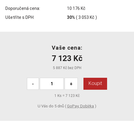
Doporučená cena:
10 176 Kč
Ušetříte s DPH:
30%
(
3 053 Kč
)
Vaše cena:
7 123 Kč
5 887 Kč bez DPH
Koupit
-
+
1
Ks =
7 123 Kč
U Vás do 5 dnů (
GoPay, Dobírka
)