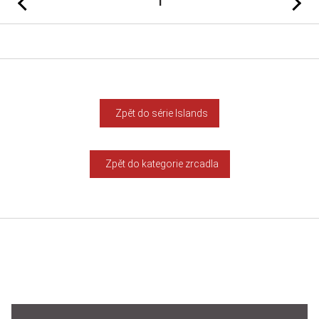
1
Zpět do série Islands
Zpět do kategorie zrcadla