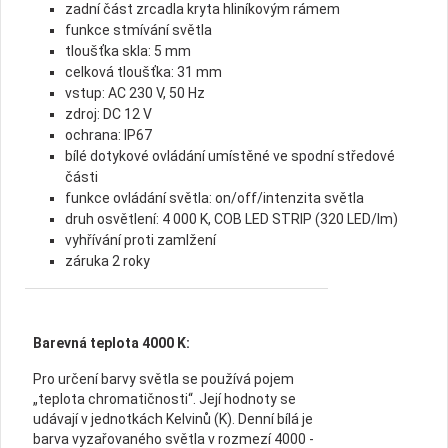
zadní část zrcadla kryta hliníkovým rámem
funkce stmívání světla
tloušťka skla: 5 mm
celková tloušťka: 31 mm
vstup: AC 230 V, 50 Hz
zdroj: DC 12 V
ochrana: IP67
bílé dotykové ovládání umístěné ve spodní středové
části
funkce ovládání světla: on/off/intenzita světla
druh osvětlení: 4 000 K, COB LED STRIP (320 LED/lm)
vyhřívání proti zamlžení
záruka 2 roky
Barevná teplota 4000 K:
Pro určení barvy světla se používá pojem
„teplota chromatičnosti“. Její hodnoty se
udávají v jednotkách Kelvinů (K). Denní bílá je
barva vyzařovaného světla v rozmezí 4000 -