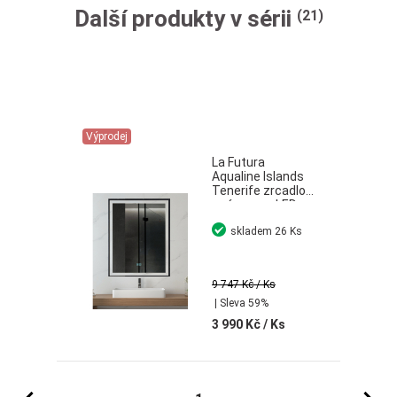
Další produkty v sérii
(21)
Výprodej
La Futura
Aqualine Islands
Tenerife zrcadlo
s rámem s LED
osvětlením černá
skladem
26 Ks
60x80 cm
9 747 Kč
/ Ks
| Sleva 59%
3 990 Kč
/ Ks
Předchozí
Následujíc