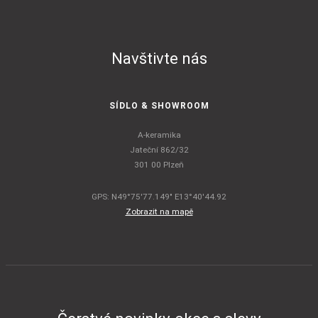
Navštivte nás
SÍDLO & SHOWROOM
A-keramika
Jateční 862/32
301 00 Plzeň
GPS: N49°75'77.149" E13°40'44.92
Zobrazit na mapě