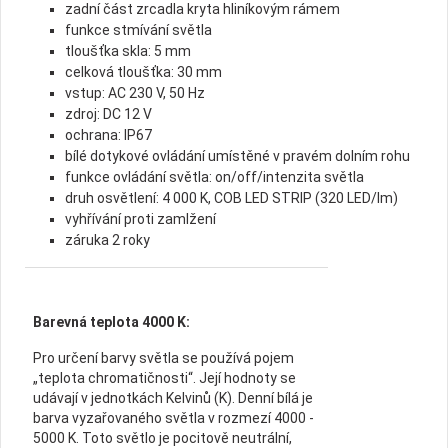
zadní část zrcadla kryta hliníkovým rámem
funkce stmívání světla
tloušťka skla: 5 mm
celková tloušťka: 30 mm
vstup: AC 230 V, 50 Hz
zdroj: DC 12 V
ochrana: IP67
bílé dotykové ovládání umístěné v pravém dolním rohu
funkce ovládání světla: on/off/intenzita světla
druh osvětlení: 4 000 K, COB LED STRIP (320 LED/lm)
vyhřívání proti zamlžení
záruka 2 roky
Barevná teplota 4000 K:
Pro určení barvy světla se používá pojem
„teplota chromatičnosti“. Její hodnoty se
udávají v jednotkách Kelvinů (K). Denní bílá je
barva vyzařovaného světla v rozmezí 4000 -
5000 K. Toto světlo je pocitově neutrální,