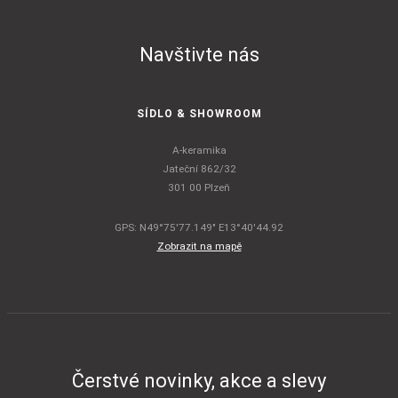
Navštivte nás
SÍDLO & SHOWROOM
A-keramika
Jateční 862/32
301 00 Plzeň
GPS: N49°75'77.149" E13°40'44.92
Zobrazit na mapě
Čerstvé novinky, akce a slevy