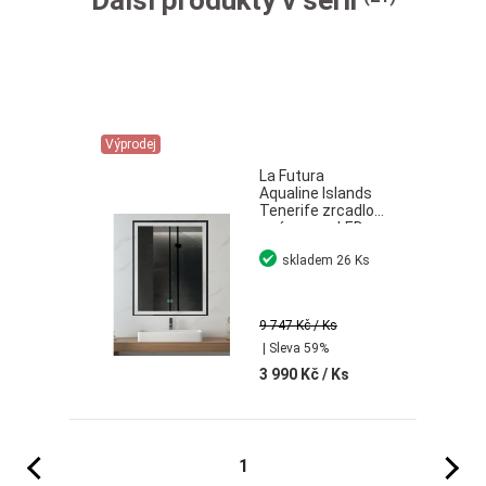
Další produkty v sérii
Výprodej
La Futura
Aqualine Islands
Tenerife zrcadlo
s rámem s LED
osvětlením černá
skladem
26 Ks
60x80 cm
9 747 Kč
/ Ks
| Sleva 59%
3 990 Kč
/ Ks
Předchozí
Následujíc
1