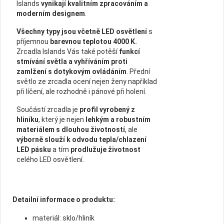
Islands
vynikají kvalitním zpracováním a
moderním designem
.
Všechny typy jsou včetně LED osvětlení
s
příjemnou
barevnou teplotou 4000 K.
Zrcadla Islands Vás také potěší
funkcí
stmívání světla a vyhříváním proti
zamlžení s dotykovým ovládáním
. Přední
světlo ze zrcadla ocení nejen ženy například
při líčení, ale rozhodně i pánové při holení.
Součástí zrcadla je
profil vyrobený z
hliníku
, který je nejen
lehkým a robustním
materiálem s dlouhou životností
, ale
výborně slouží k odvodu tepla/chlazení
LED pásku
a tím
prodlužuje životnost
celého LED osvětlení.
Detailní informace o produktu:
materiál: sklo/hliník