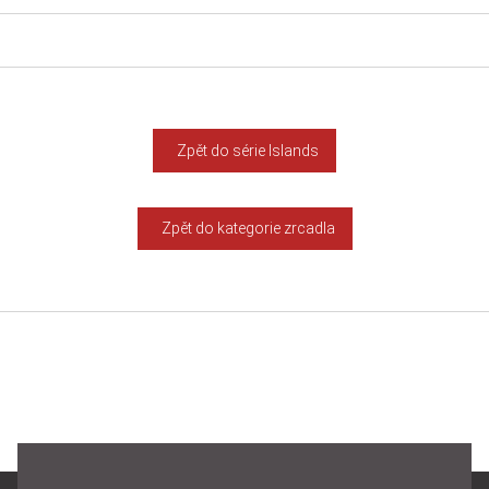
Zpět do série Islands
Zpět do kategorie zrcadla