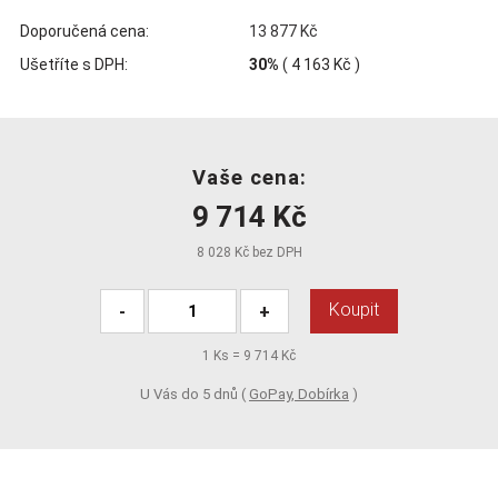
Doporučená cena:
13 877 Kč
Ušetříte s DPH:
30%
(
4 163 Kč
)
Vaše cena:
9 714 Kč
8 028 Kč bez DPH
Koupit
-
+
1
Ks =
9 714 Kč
U Vás do 5 dnů (
GoPay, Dobírka
)