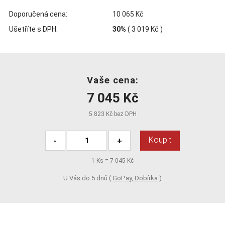
Doporučená cena:
10 065 Kč
Ušetříte s DPH:
30%
(
3 019 Kč
)
Vaše cena:
7 045 Kč
5 823 Kč bez DPH
Koupit
-
+
1
Ks =
7 045 Kč
U Vás do 5 dnů (
GoPay, Dobírka
)