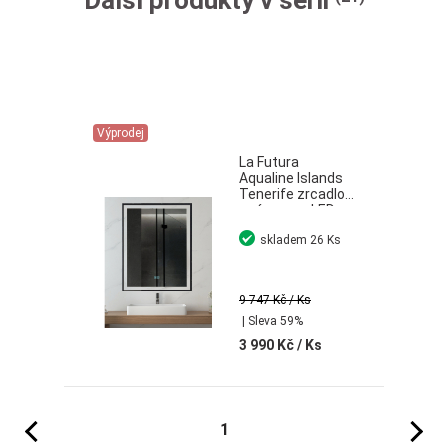
Další produkty v sérii
Výprodej
La Futura
Aqualine Islands
Tenerife zrcadlo
s rámem s LED
osvětlením černá
skladem
26 Ks
60x80 cm
9 747 Kč
/ Ks
| Sleva 59%
3 990 Kč
/ Ks
Předchozí
Následujíc
1