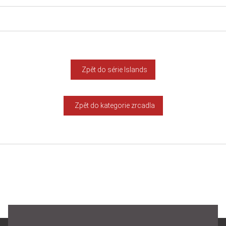
Zpět do série Islands
Zpět do kategorie zrcadla