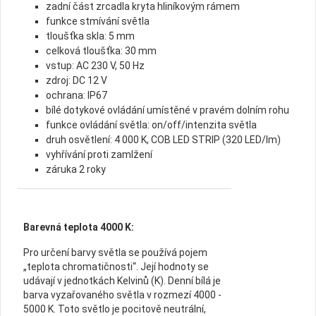
zadní část zrcadla kryta hliníkovým rámem
funkce stmívání světla
tloušťka skla: 5 mm
celková tloušťka: 30 mm
vstup: AC 230 V, 50 Hz
zdroj: DC 12 V
ochrana: IP67
bílé dotykové ovládání umístěné v pravém dolním rohu
funkce ovládání světla: on/off/intenzita světla
druh osvětlení: 4 000 K, COB LED STRIP (320 LED/lm)
vyhřívání proti zamlžení
záruka 2 roky
Barevná teplota 4000 K:
Pro určení barvy světla se používá pojem
„teplota chromatičnosti“. Její hodnoty se
udávají v jednotkách Kelvinů (K). Denní bílá je
barva vyzařovaného světla v rozmezí 4000 -
5000 K. Toto světlo je pocitově neutrální,