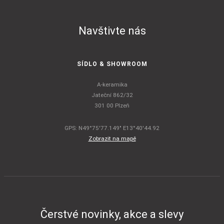
Navštivte nás
SÍDLO & SHOWROOM
A-keramika
Jateční 862/32
301 00 Plzeň
GPS: N49°75'77.149" E13°40'44.92
Zobrazit na mapě
Čerstvé novinky, akce a slevy