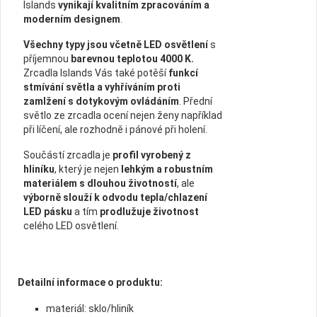
Islands
vynikají kvalitním zpracováním a
moderním designem
.
Všechny typy jsou včetně LED osvětlení
s
příjemnou
barevnou teplotou 4000 K.
Zrcadla Islands Vás také potěší
funkcí
stmívání světla a vyhříváním proti
zamlžení s dotykovým ovládáním
. Přední
světlo ze zrcadla ocení nejen ženy například
při líčení, ale rozhodně i pánové při holení.
Součástí zrcadla je
profil vyrobený z
hliníku
, který je nejen
lehkým a robustním
materiálem s dlouhou životností
, ale
výborně slouží k odvodu tepla/chlazení
LED pásku
a tím
prodlužuje životnost
celého LED osvětlení.
Detailní informace o produktu:
materiál: sklo/hliník