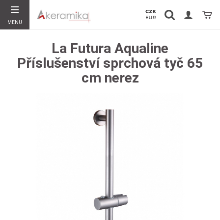
Vyhledávání
Koší
MENU
Hledat
La Futura Aqualine
Příslušenství sprchová tyč 65
cm nerez