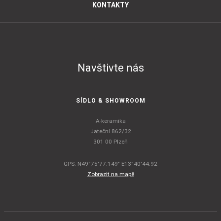
KONTAKTY
Navštivte nás
SÍDLO & SHOWROOM
A-keramika
Jateční 862/32
301 00 Plzeň
GPS: N49°75'77.149" E13°40'44.92
Zobrazit na mapě