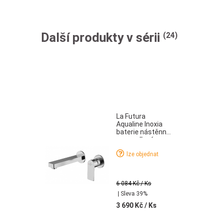
Další produkty v sérii
(24)
La Futura
Aqualine Inoxia
baterie nástěnná
umyvadlová
včetně
lze objednat
podomítkového
tělesa nerez
6 084 Kč
/ Ks
| Sleva 39%
3 690 Kč
/ Ks