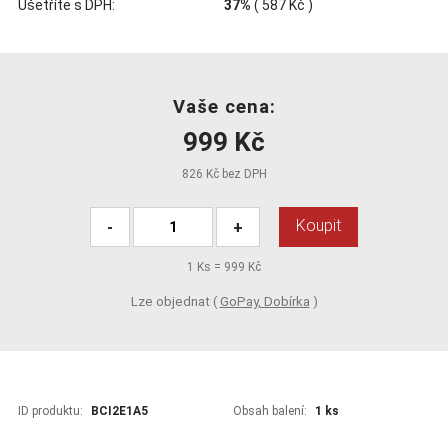
Ušetříte s DPH:
37%
(
587 Kč
)
Vaše cena:
999 Kč
826 Kč bez DPH
Koupit
-
+
1
Ks =
999 Kč
Lze objednat (
GoPay, Dobírka
)
ID produktu:
BCI2E1A5
Obsah balení:
1 ks