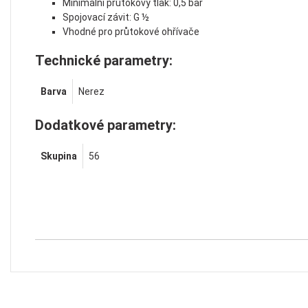
Minimální průtokový tlak: 0,5 bar
Spojovací závit: G ½
Vhodné pro průtokové ohřívače
Technické parametry:
Barva
Nerez
Dodatkové parametry:
Skupina
56