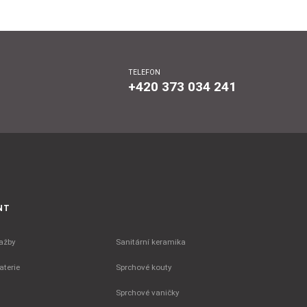
TELEFON
+420 373 034 241
NT
ažby
Sanitární keramika
terie
Sprchové kouty
Sprchové vaničky