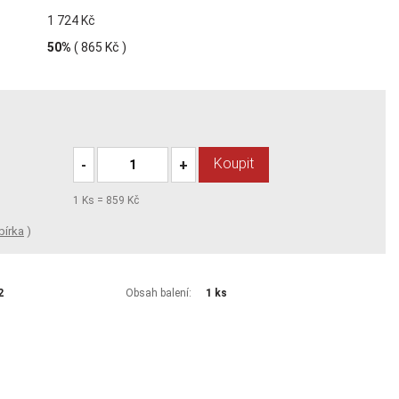
1 724 Kč
50%
(
865 Kč
)
Koupit
-
+
1
Ks =
859 Kč
bírka
)
2
Obsah balení:
1 ks