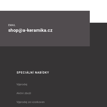
EMAIL
shop@a-keramika.cz
SPECIÁLNÍ NABÍDKY
Výprodej
Akční zboží
Výprodej ze vzorkoven