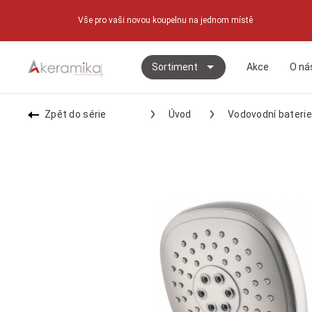
Vše pro vaši novou koupelnu na jednom místě
Sortiment
Akce
O ná
Zpět do série
Úvod
Vodovodní baterie