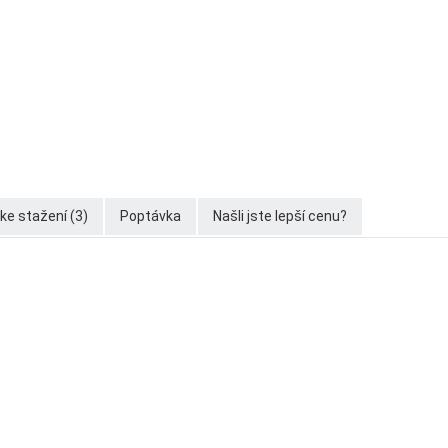
e stažení (3)
Poptávka
Našli jste lepší cenu?