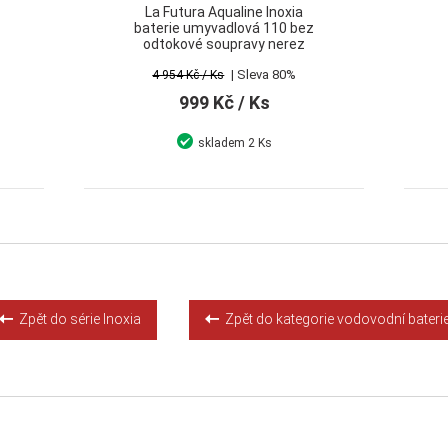
La Futura Aqualine Inoxia
baterie umyvadlová 110 bez
odtokové soupravy nerez
| Sleva 80%
4 954 Kč
/ Ks
999 Kč
/ Ks
skladem
2 Ks
Detail
Koupit
Zpět do série Inoxia
Zpět do kategorie vodovodní bateri