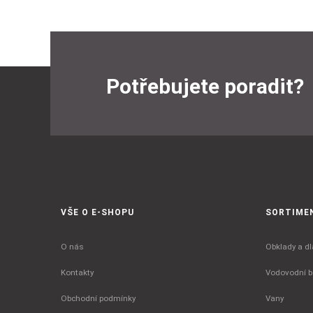
Potřebujete poradit?
VŠE O E-SHOPU
SORTIME
O nás
Obklady a dl
Kontakty
Vodovodní ba
Obchodní podmínky
Vany