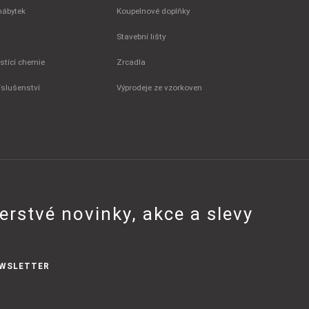
nábytek
Koupelnové doplňky
Stavební lišty
istící chemie
Zrcadla
íslušenství
Výprodeje ze vzorkoven
erstvé novinky, akce a slevy
WSLETTER