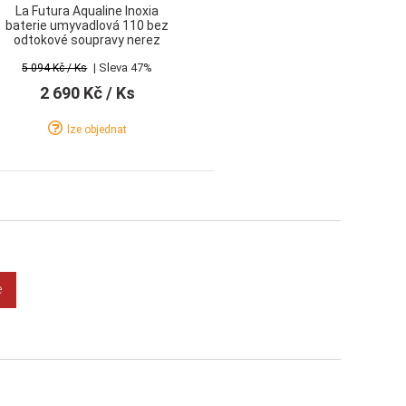
La Futura Aqualine Inoxia
baterie umyvadlová 110 bez
odtokové soupravy nerez
| Sleva 47%
5 094 Kč
/ Ks
2 690 Kč
/ Ks
lze objednat
Detail
Koupit
e