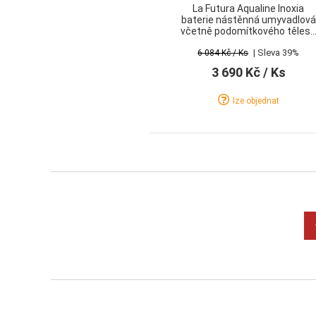
La Futura Aqualine Inoxia
baterie nástěnná umyvadlová
včetně podomítkového tělesa
nerez
| Sleva 39%
6 084 Kč
/ Ks
3 690 Kč
/ Ks
lze objednat
Detail
Koupit