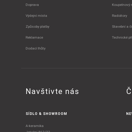
Doprava
Koupelnový 
Výdejní místa
Radiátory
Způsoby platby
Stavební a č
Reklamace
Technické př
Dodací lhůty
Navštivte nás
Č
SÍDLO & SHOWROOM
NE
A-keramika
Jateční 862/32