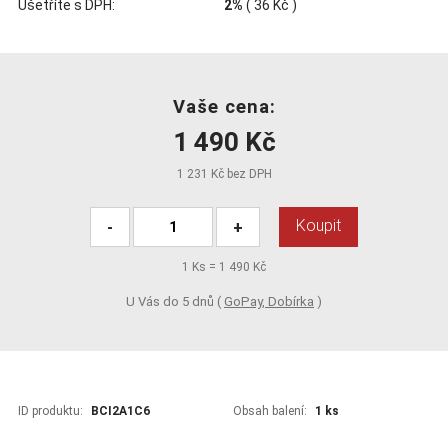
Ušetříte s DPH:
2%
(
36 Kč
)
Vaše cena:
1 490 Kč
1 231 Kč bez DPH
Koupit
-
+
1
Ks =
1 490 Kč
U Vás do 5 dnů (
GoPay, Dobírka
)
ID produktu:
BCI2A1C6
Obsah balení:
1 ks