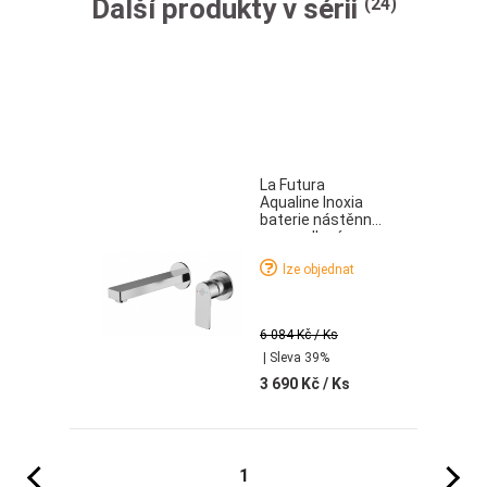
Další produkty v sérii
(24)
La Futura
Aqualine Inoxia
baterie nástěnná
umyvadlová
včetně
lze objednat
podomítkového
tělesa nerez
6 084 Kč
/ Ks
| Sleva 39%
3 690 Kč
/ Ks
Předchozí
Následujíc
1