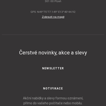
301 00 Plzeň
GPS: N49°75'77.149" E13°40'44.92
Zobrazit na mapě
Čerstvé novinky, akce a slevy
NEWSLETTER
NOTIFIKACE
Akční nabídky a slevy formou oznámení,
přímo do vašeho počítače nebo mobilu.