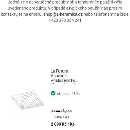
Jedná se o doporučené produkty při standardním použití výše
uvedeného produktu. V případě atypického použití nás prosím
kontaktujte na emailu:
shop@a-keramika.cz
nebo telefonem na čísle:
+420 373 034 241
La Futura
Aqualine
Příslušenství
hlavová sprcha
30x30 cm leštěná
skladem
45 Ks
nerez
3 144 Kč
/ Ks
| Sleva 14%
2 690 Kč
/ Ks