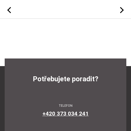
Předchozí
Následujíc
Potřebujete poradit?
TELEFON
+420 373 034 241