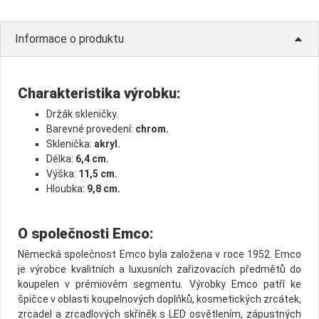
Informace o produktu
Charakteristika výrobku:
Držák skleničky.
Barevné provedení:
chrom.
Sklenička:
akryl.
Délka:
6,4 cm.
Výška:
11,5 cm.
Hloubka:
9,8 cm.
O společnosti Emco:
Německá společnost Emco byla založena v roce 1952. Emco
je výrobce kvalitních a luxusních zařizovacích předmětů do
koupelen v prémiovém segmentu. Výrobky Emco patří ke
špičce v oblasti koupelnových doplňků, kosmetických zrcátek,
zrcadel a zrcadlových skříněk s LED osvětlením, zápustných