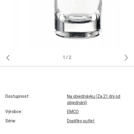
1
2
Dostupnost:
Na objednávku (Za 21 dní od
objednání)
Výrobce:
EMCO
Série:
Doplňky outlet