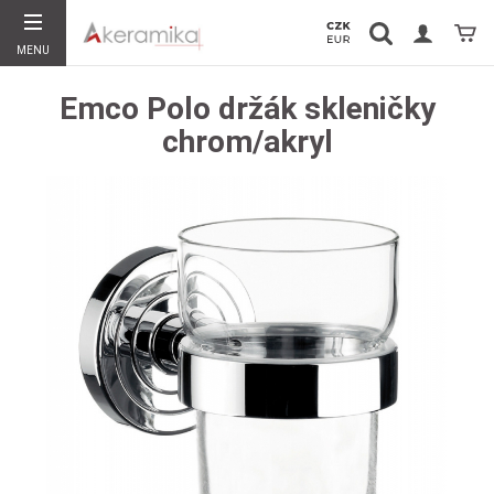
Vyhledávání
Koší
MENU
Hledat
Emco Polo držák skleničky
chrom/akryl