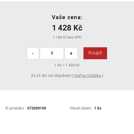
Vaše cena:
1 428 Kč
1 180 Kč bez DPH
Koupit
-
+
1
Ks =
1 428 Kč
Za 21 dní od objednání (
GoPay, Dobírka
)
ID produktu:
072000100
Obsah balení:
1 ks