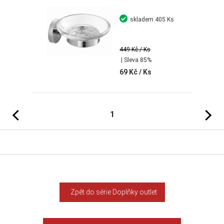
skladem
405 Ks
449 Kč
/ Ks
| Sleva 85%
69 Kč
/ Ks
Předchozí
Následujíc
1
Zpět do série Doplňky outlet