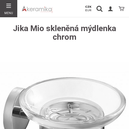
Vyhledávání
Koší
MENU
Hledat
Jika Mio skleněná mýdlenka
chrom