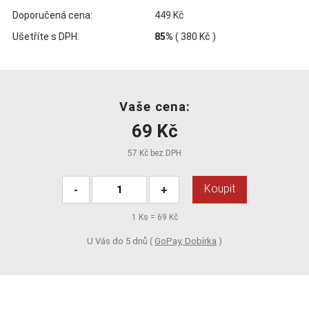
Doporučená cena:
449 Kč
Ušetříte s DPH:
85%
(
380 Kč
)
Vaše cena:
69 Kč
57 Kč bez DPH
Koupit
-
+
1
Ks =
69 Kč
U Vás do 5 dnů (
GoPay, Dobírka
)