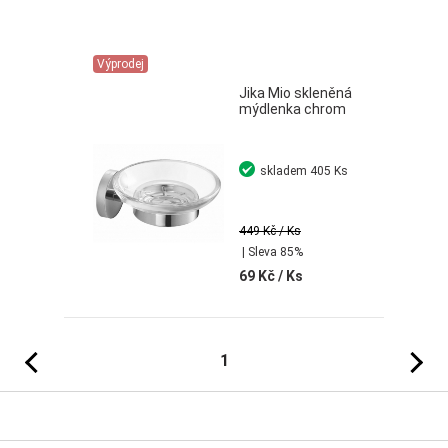
Výprodej
Jika Mio skleněná
mýdlenka chrom
skladem
405 Ks
449 Kč
/ Ks
| Sleva 85%
69 Kč
/ Ks
Předchozí
Následujíc
1