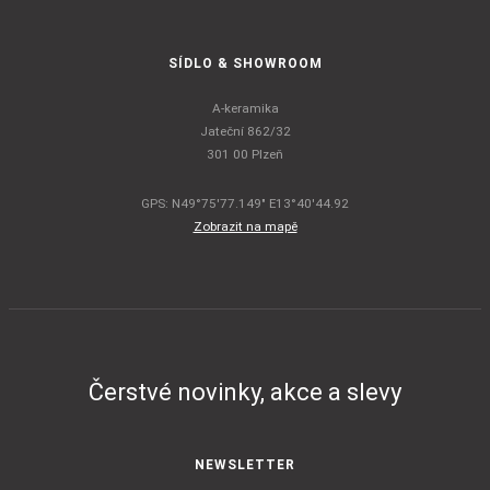
SÍDLO & SHOWROOM
A-keramika
Jateční 862/32
301 00 Plzeň
GPS: N49°75'77.149" E13°40'44.92
Zobrazit na mapě
Čerstvé novinky, akce a slevy
NEWSLETTER