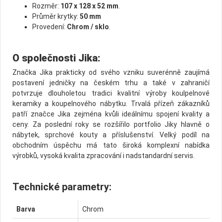
Rozměr:
107 x 128 x 52 mm
.
Průměr krytky:
50 mm
Provedení:
Chrom / sklo
.
O společnosti Jika:
Značka Jika prakticky od svého vzniku suverénně zaujímá
postavení jedničky na českém trhu a také v zahraničí
potvrzuje dlouholetou tradici kvalitní výroby koulpelnové
keramiky a koupelnového nábytku. Trvalá přízeň zákazníků
patří značce Jika zejména kvůli ideálnímu spojení kvality a
ceny. Za poslední roky se rozšířilo portfolio Jiky hlavně o
nábytek, sprchové kouty a příslušenství. Velký podíl na
obchodním úspěchu má tato široká komplexní nabídka
výrobků, vysoká kvalita zpracování i nadstandardní servis.
Technické parametry:
Barva
Chrom