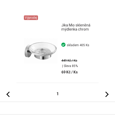
Výprodej
Jika Mio skleněná
mýdlenka chrom
skladem
405 Ks
449 Kč
/ Ks
| Sleva 85%
69 Kč
/ Ks
Předchozí
Následujíc
1