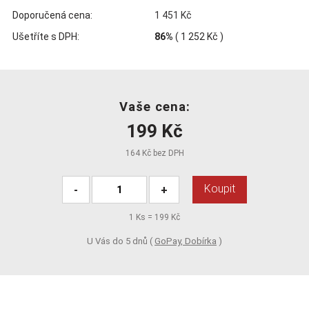
Doporučená cena:
1 451 Kč
Ušetříte s DPH:
86%
(
1 252 Kč
)
Vaše cena:
199 Kč
164 Kč bez DPH
Koupit
-
+
1
Ks =
199 Kč
U Vás do 5 dnů (
GoPay, Dobírka
)