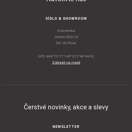
SÍDLO & SHOWROOM
A-keramika
Jateční 862/32
301 00 Plzeň
GPS: N49°75'77.149" E13°40'44.92
Zobrazit na mapě
Čerstvé novinky, akce a slevy
NEWSLETTER