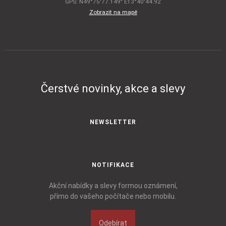
GPS: N49°75'77.149" E13°40'44.92
Zobrazit na mapě
Čerstvé novinky, akce a slevy
NEWSLETTER
NOTIFIKACE
Akční nabídky a slevy formou oznámení,
přímo do vašeho počítače nebo mobilu.
Odebírat