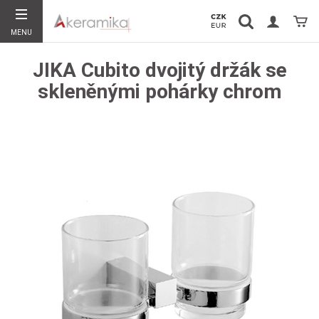
Vyhledávání
Koší
MENU
Hledat
JIKA Cubito dvojitý držák se
skleněnými pohárky chrom