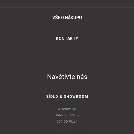
VŠE O NÁKUPU
KONTAKTY
Navštivte nás
SÍDLO & SHOWROOM
A-keramika
Jateční 862/32
301 00 Plzeň