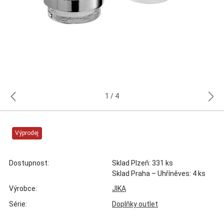
1
4
Výprodej
Dostupnost:
Sklad Plzeň: 331 ks
Sklad Praha – Uhříněves: 4 ks
Výrobce:
JIKA
Série:
Doplňky outlet