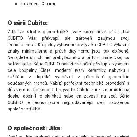
Provedení:
Chrom
.
O sérii Cubito:
Zdánlivě strohé geometrické tvary koupelnové série Jika
CUBITO Vás překvapí, ale zároveň zaujmou svojí
jednoduchostí. Koupelny vybavené prvky Jika CUBITO vykazují
znaky minimalismu a právě díky tomu jsou tak oblíbené.
Nenajdete u nich nic přebytečného a přitom máte vše, co
potřebujete. Série CUBITO nabízí originální přístup k vybavení
celé koupelny. Čisté, moderní tvary keramiky, nábytku i
každého z doplňků vycházejí z přímočaré geometrie
současných trendů. Nabízí perfektní technické provedení s
důrazem na funkčnost. Umyvadla Cubito Pure lze umístit na
desku, doplnit je skříňkou nebo jen zavěsit na zeď. Série
CUBITO je jednoznačně nejprodávanější sérií nabízenou
společností JIKA.
O společnosti Jika:
Značka Jika prakticky od svého vzniku suverénně zaujímá