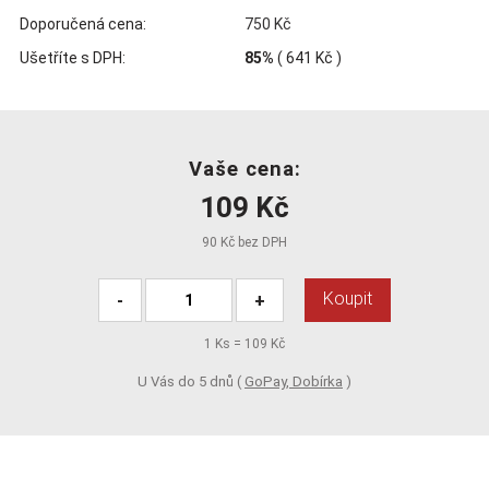
Doporučená cena:
750 Kč
Ušetříte s DPH:
85%
(
641 Kč
)
Vaše cena:
109 Kč
90 Kč bez DPH
Koupit
-
+
1
Ks =
109 Kč
U Vás do 5 dnů (
GoPay, Dobírka
)