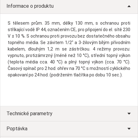
Informace o produktu
S tělesem prům. 35 mm, délky 130 mm, s ochranou proti
stříkající vodě IP 44, označením CE, pro připojení do el. sítě 230
V ± 10 %. S ochranou proti provozu bez dostatečného obsahu
topného média. Se závitem 1/2" a 3-žilovým bílým přívodním
kabelem, dlouhým 1,2 m se zástrčkou. 4 režimy provozu:
vypnuto, protizámrzný (méně než 10 °C), střední topný výkon
(teplota média cca. 40 °C) a plný topný výkon (cca. 70 °C).
Časový spínač pro 2 hod. ohřev na 70 °C s možností cyklického
opakovaní po 24 hod. (podržením tlačítka po dobu 10 sec.).
Technické parametry
Poptávka