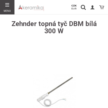
Vyhledávání
Koší
MENU
Hledat
Zehnder topná tyč DBM bílá
300 W