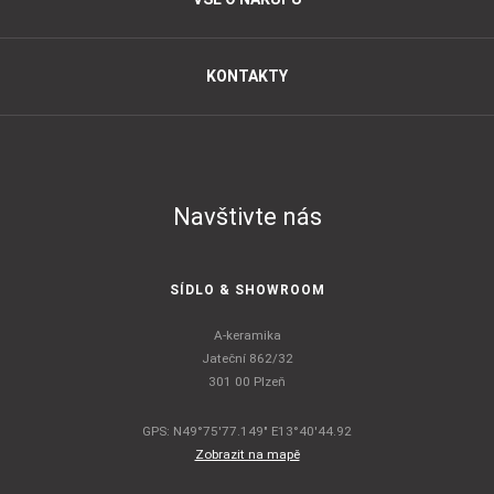
KONTAKTY
Navštivte nás
SÍDLO & SHOWROOM
A-keramika
Jateční 862/32
301 00 Plzeň
GPS: N49°75'77.149" E13°40'44.92
Zobrazit na mapě