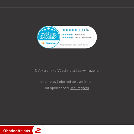
© A-keramika Všechna práva vyhrazena.
Internetový obchod se systémem
od společnosti
Red Peppers