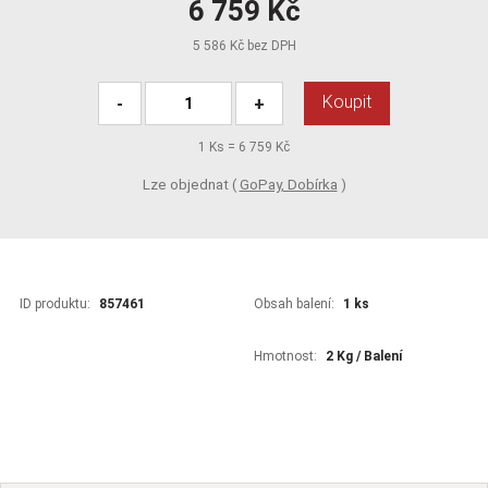
6 759 Kč
5 586 Kč bez DPH
Koupit
-
+
1
Ks =
6 759 Kč
Lze objednat (
GoPay, Dobírka
)
ID produktu:
857461
Obsah balení:
1 ks
Hmotnost:
2 Kg / Balení