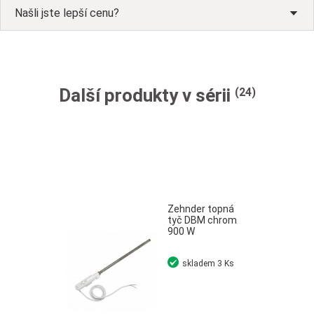
Našli jste lepší cenu?
Další produkty v sérii
(24)
Zehnder topná
tyč DBM chrom
900 W
skladem
3 Ks