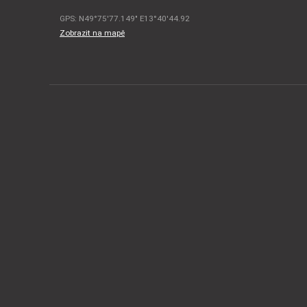
GPS: N49°75'77.149" E13°40'44.92
Zobrazit na mapě