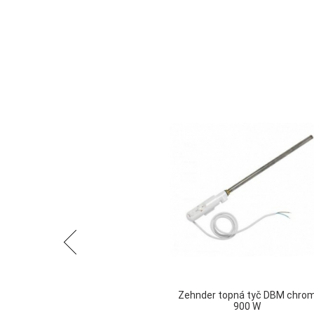
Předchozí
Zehnder topná tyč DBM chro
900 W