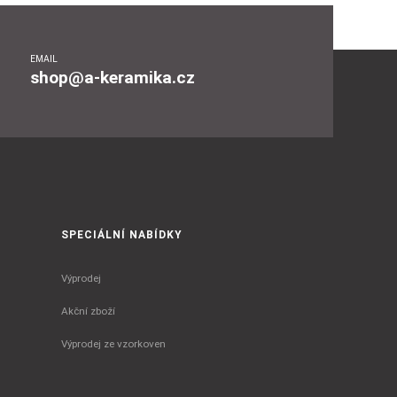
EMAIL
shop@a-keramika.cz
SPECIÁLNÍ NABÍDKY
Výprodej
Akční zboží
Výprodej ze vzorkoven