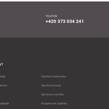
TELEFON
+420 373 034 241
NT
ažby
Sanitární keramika
terie
Sprchové kouty
Sprchové vaničky
nábytek
Koupelnové doplňky