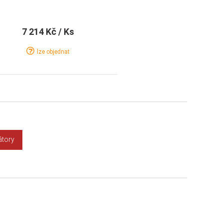
7 214 Kč
/ Ks
lze objednat
Detail
Koupit
átory