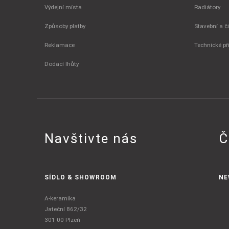
Výdejní místa
Radiátory
Způsoby platby
Stavební a č
Reklamace
Technické př
Dodací lhůty
Navštivte nás
Č
SÍDLO & SHOWROOM
NE
A-keramika
Jateční 862/32
301 00 Plzeň