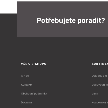
Potřebujete poradit?
VŠE O E-SHOPU
SORTIME
O nás
Obklady a dl
Kontakty
Vodovodní ba
Obchodní podmínky
Vany
Doprava
Koupelnový 