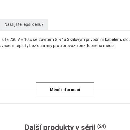
Našli jste lepší cenu?
rické sítě 230 V ± 10% se závitem G ½" a 3-žilovým přívodním kabelem, 
ovačem teploty bez ochrany proti provozu bez topného média.
Méně informací
Další produkty v sérii
(24)