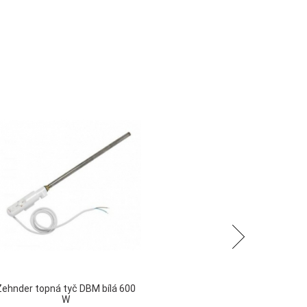
Následující
Zehnder topná tyč DBM bílá 600
Ze
W