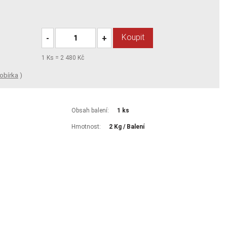
Koupit
-
+
1
Ks =
2 480 Kč
obírka
)
Obsah balení:
1 ks
Hmotnost:
2 Kg / Balení