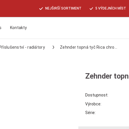
NEJŠIRŠÍ SORTIMENT
5 VÝDEJNÍCH MÍST
s
Kontakty
Hledat
Příslušenství - radiátory
Zehnder topná tyč Rica chro...
Zehnder topn
Dostupnost:
Výrobce:
Série: