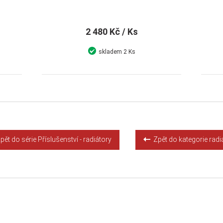
2 480 Kč
/ Ks
skladem
2 Ks
Detail
Koupit
ět do série Příslušenství - radiátory
Zpět do kategorie radi