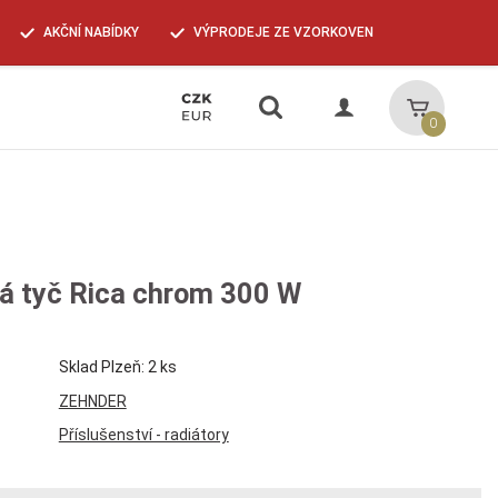
AKČNÍ NABÍDKY
VÝPRODEJE ZE VZORKOVEN
Vyhledávání
Košík
0
á tyč Rica chrom 300 W
Sklad Plzeň: 2 ks
ZEHNDER
Příslušenství - radiátory