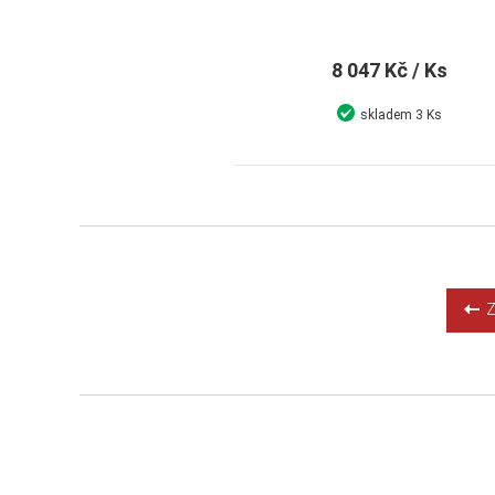
8 047 Kč
/ Ks
skladem
3 Ks
Detail
Koupit
Zp