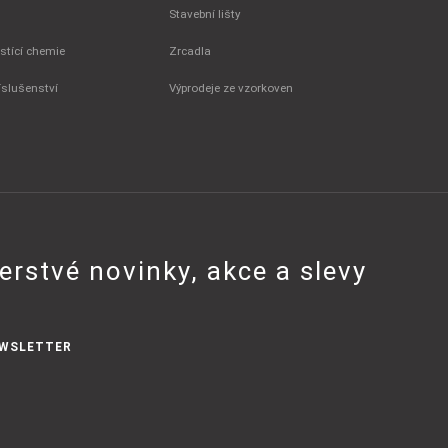
Stavební lišty
istící chemie
Zrcadla
íslušenství
Výprodeje ze vzorkoven
erstvé novinky, akce a slevy
WSLETTER