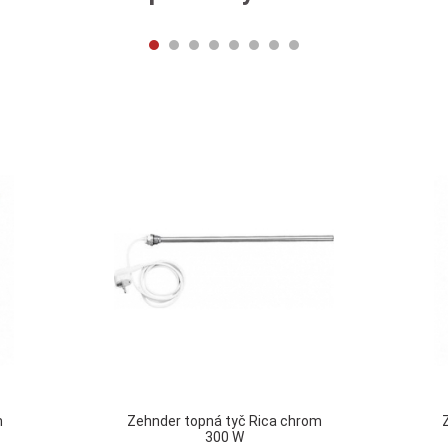
m
Zehnder topná tyč Rica chrom
300 W