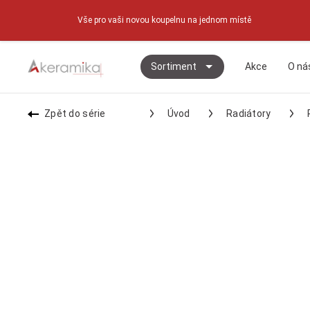
Vše pro vaši novou koupelnu na jednom místě
Sortiment
Akce
O ná
Zpět do série
Úvod
Radiátory