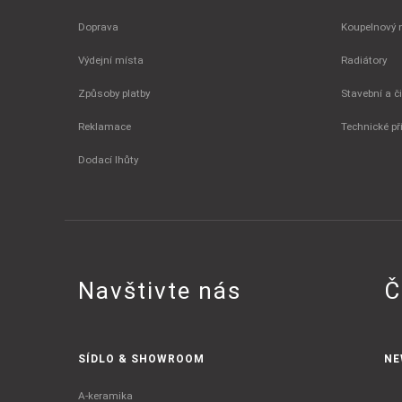
Doprava
Koupelnový 
Výdejní místa
Radiátory
Způsoby platby
Stavební a č
Reklamace
Technické př
Dodací lhůty
Navštivte nás
Č
SÍDLO & SHOWROOM
NE
A-keramika