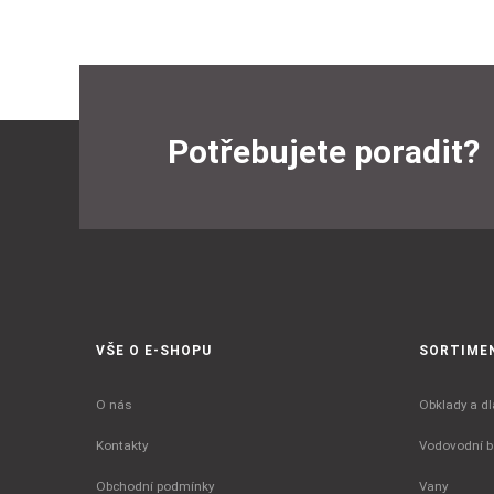
Potřebujete poradit?
VŠE O E-SHOPU
SORTIME
O nás
Obklady a dl
Kontakty
Vodovodní ba
Obchodní podmínky
Vany