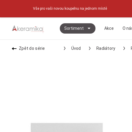
Vše pro vaši novou koupelnu na jednom místě
Sortiment
Akce
O ná
Zpět do série
Úvod
Radiátory