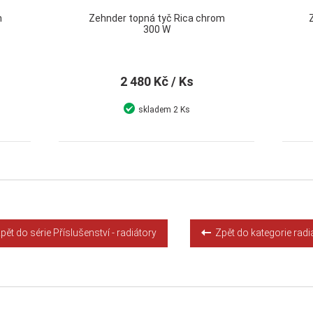
m
Zehnder topná tyč Rica chrom
300 W
2 480 Kč
/ Ks
skladem
2 Ks
Detail
Koupit
ět do série Příslušenství - radiátory
Zpět do kategorie radi