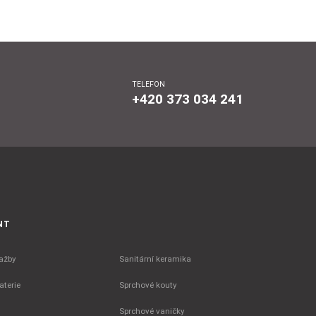
TELEFON
+420 373 034 241
NT
ažby
Sanitární keramika
terie
Sprchové kouty
Sprchové vaničky