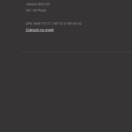
Jateční 862/32
301 00 Plzeň
GPS: N49°75'77.149" E13°40'44.92
Zobrazit na mapě