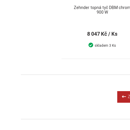
Zehnder topná tyč DBM chro
900 W
8 047 Kč
/ Ks
skladem
3 Ks
Detail
Koupit
Zp