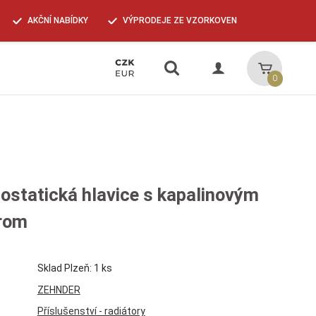
AKČNÍ NABÍDKY
VÝPRODEJE ZE VZORKOVEN
Vyhledávání
Košík
0
ostatická hlavice s kapalinovým
rom
Sklad Plzeň: 1 ks
ZEHNDER
Příslušenství - radiátory