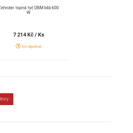
Zehnder topná tyč DBM bílá 600
Ze
W
7 214 Kč
/ Ks
lze objednat
Detail
Koupit
átory