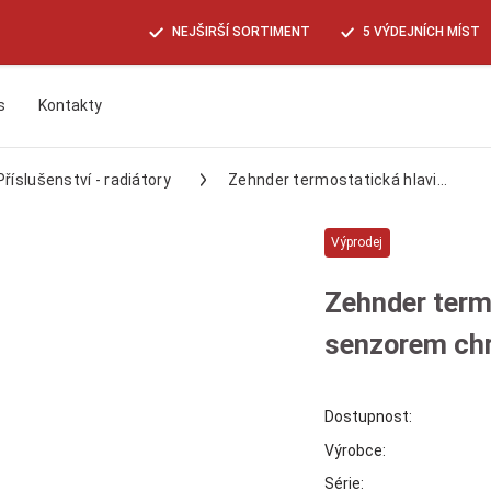
NEJŠIRŠÍ SORTIMENT
5 VÝDEJNÍCH MÍST
s
Kontakty
Hledat
Příslušenství - radiátory
Zehnder termostatická hlavi...
Výprodej
Zehnder term
senzorem ch
Dostupnost:
Výrobce:
Série: