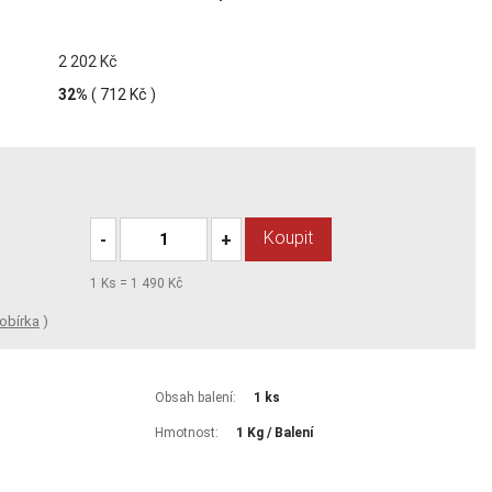
2 202 Kč
32%
(
712 Kč
)
Koupit
-
+
1
Ks =
1 490 Kč
obírka
)
Obsah balení:
1 ks
Hmotnost:
1 Kg / Balení