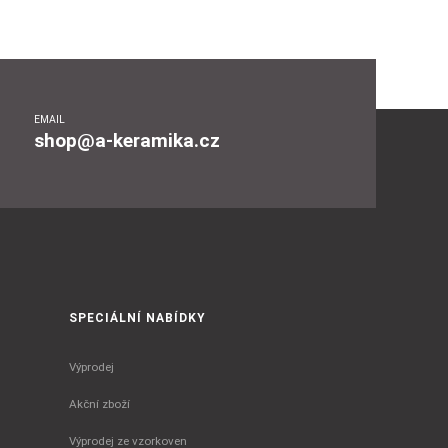
EMAIL
shop@a-keramika.cz
SPECIÁLNÍ NABÍDKY
Výprodej
Akční zboží
Výprodej ze vzorkoven