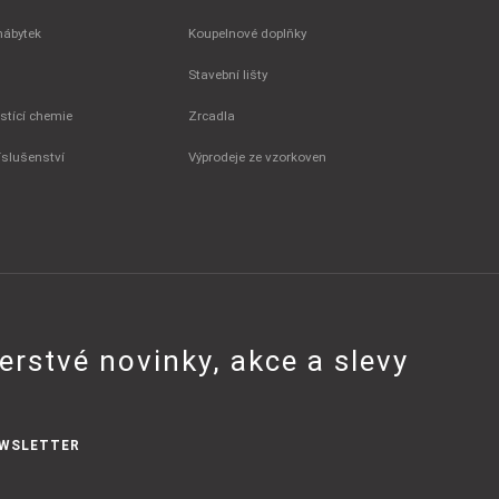
nábytek
Koupelnové doplňky
Stavební lišty
istící chemie
Zrcadla
íslušenství
Výprodeje ze vzorkoven
erstvé novinky, akce a slevy
WSLETTER