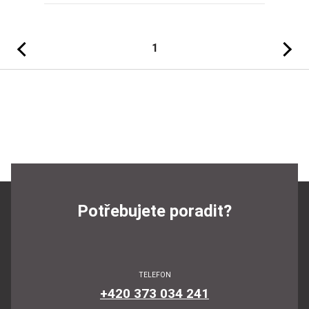
Předchozí
Následujíc
1
Potřebujete poradit?
TELEFON
+420 373 034 241