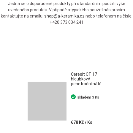
Jedná se o doporučené produkty při standardním použití výše
uvedeného produktu. V případě atypického použití nás prosím
kontaktujte na emailu:
shop@a-keramika.cz
nebo telefonem na čísle:
+420 373 034 241
Ceresit CT 17
hloubkový
penetrační nátěr
pro ošetření
savých podkladů
skladem
3 Ks
5 l
678 Kč
/ Ks