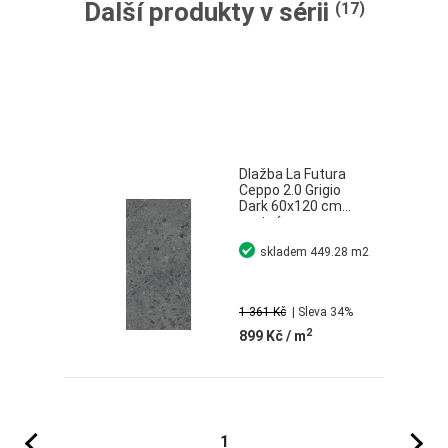
Další produkty v sérii
(17)
Dlažba La Futura
Ceppo 2.0 Grigio
Dark 60x120 cm
matná
rektifikovaná
skladem
449.28 m2
1 361 Kč
| Sleva 34%
2
899 Kč
/ m
Předchozí
Následujíc
1