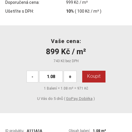
Doporučená cena:
999 Kč / m²
Ušetříte s DPH:
10%
(
100 Kč
/ m² )
Vaše cena:
899 Kč / m²
743 Kč bez DPH
Koupit
-
+
1
Balení =
1.08
m² =
971 Kč
U Vás do 5 dnů (
GoPay, Dobírka
)
ID produktu:
A111A1A
Obsah balení:
1.08 m²