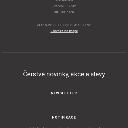
A-keramika
Jateční 862/32
301 00 Plzeň
GPS: N49°75'77.149" E13°40'44.92
Zobrazit na mapě
Čerstvé novinky, akce a slevy
NEWSLETTER
NOTIFIKACE