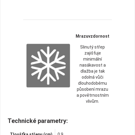
Mrazuvzdornost
Slinutý střep
zajišťuje
minimální
nasákavost a
dlažba je tak
odolná vůči
dlouhodobému
působení mrazu
a povětrnostním
vlivům.
Technické parametry:
Tloušťka střepu (cm)
0,9