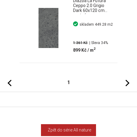
Dlažba La Futura
Ceppo 2.0 Grigio
Dark 60x120 cm
matná
rektifikovaná
skladem
449.28 m2
1 361 Kč
| Sleva 34%
2
899 Kč
/ m
Předchozí
Následujíc
1
Zpět do série All nature