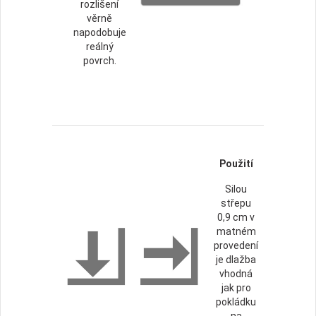
rozlišení
věrně
napodobuje
reálný
povrch.
Použití
Silou
střepu
0,9 cm v
matném
provedení
je dlažba
vhodná
jak pro
pokládku
na