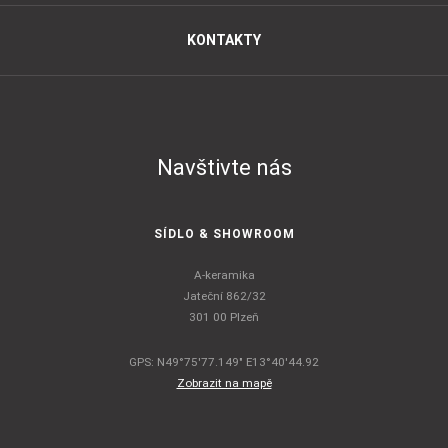
KONTAKTY
Navštivte nás
SÍDLO & SHOWROOM
A-keramika
Jateční 862/32
301 00 Plzeň
GPS: N49°75'77.149" E13°40'44.92
Zobrazit na mapě