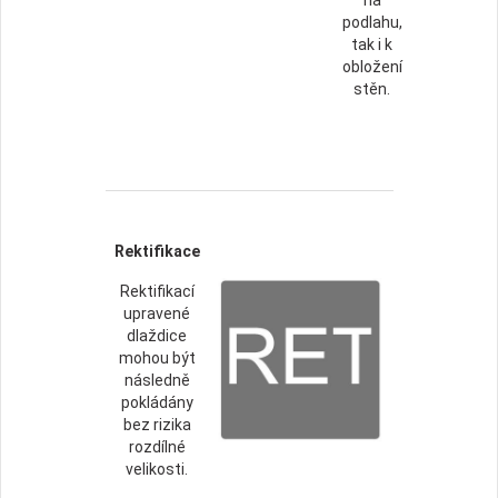
podlahu,
tak i k
obložení
stěn.
Rektifikace
Rektifikací
upravené
dlaždice
mohou být
následně
pokládány
bez rizika
rozdílné
velikosti.