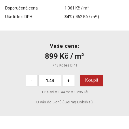
Doporučená cena:
1 361 Kč / m²
Ušetříte s DPH:
34%
(
462 Kč
/ m² )
Vaše cena:
899 Kč / m²
743 Kč bez DPH
Koupit
-
+
1
Balení =
1.44
m² =
1 295 Kč
U Vás do 5 dnů (
GoPay, Dobírka
)