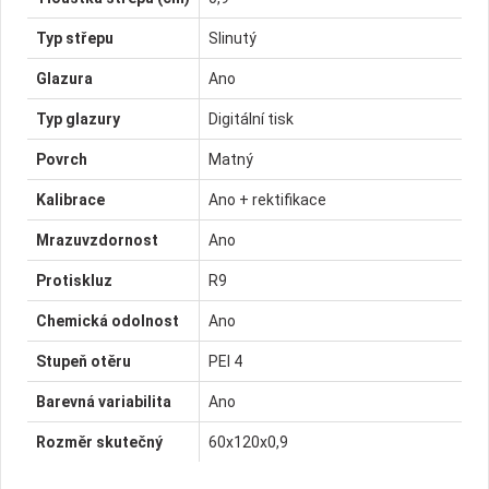
Typ střepu
Slinutý
Glazura
Ano
Typ glazury
Digitální tisk
Povrch
Matný
Kalibrace
Ano + rektifikace
Mrazuvzdornost
Ano
Protiskluz
R9
Chemická odolnost
Ano
Stupeň otěru
PEI 4
Barevná variabilita
Ano
Rozměr skutečný
60x120x0,9