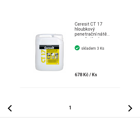
Ceresit CT 17
hloubkový
penetrační nátěr
pro ošetření
savých podkladů
skladem
3 Ks
5 l
678 Kč
/ Ks
Předchozí
Následujíc
1