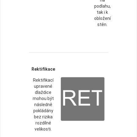
podlahu,
tak i k
obložení
stěn.
Rektifikace
Rektifikací
upravené
dlaždice
mohou být
následně
pokládány
bez rizika
rozdílné
velikosti.