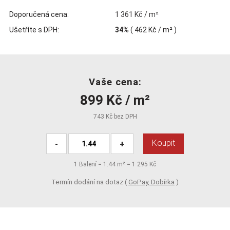
Doporučená cena:
1 361 Kč / m²
Ušetříte s DPH:
34%
(
462 Kč
/ m² )
Vaše cena:
899 Kč / m²
743 Kč bez DPH
Koupit
-
+
1
Balení =
1.44
m² =
1 295 Kč
Termín dodání na dotaz (
GoPay, Dobírka
)