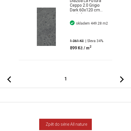
Dlažba La Futura
Ceppo 2.0 Grigio
Dark 60x120 cm
matná
rektifikovaná
skladem
449.28 m2
1 361 Kč
| Sleva 34%
2
899 Kč
/ m
Předchozí
Následujíc
1
Zpět do série All nature