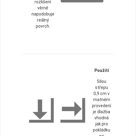
rozlišení
věrně
napodobuje
reálný
povrch.
Použití
Silou
střepu
0,9 cm v
matném
provedení
je dlažba
vhodná
jak pro
pokládku
na