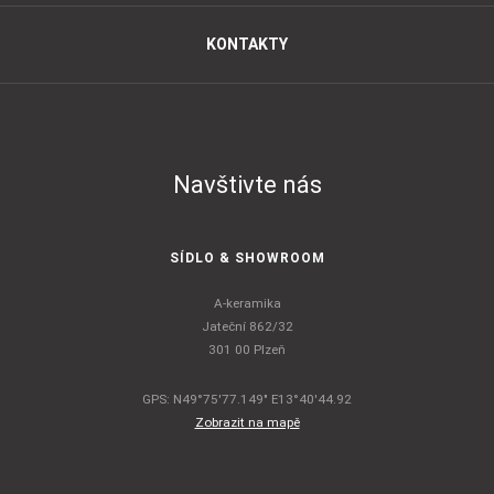
KONTAKTY
Navštivte nás
SÍDLO & SHOWROOM
A-keramika
Jateční 862/32
301 00 Plzeň
GPS: N49°75'77.149" E13°40'44.92
Zobrazit na mapě