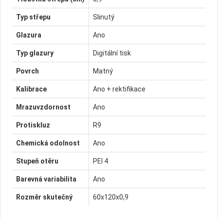
Typ střepu
Slinutý
Glazura
Ano
Typ glazury
Digitální tisk
Povrch
Matný
Kalibrace
Ano + rektifikace
Mrazuvzdornost
Ano
Protiskluz
R9
Chemická odolnost
Ano
Stupeň otěru
PEI 4
Barevná variabilita
Ano
Rozměr skutečný
60x120x0,9