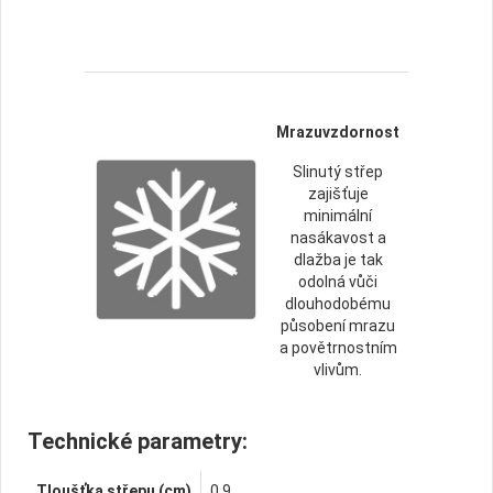
Mrazuvzdornost
Slinutý střep
zajišťuje
minimální
nasákavost a
dlažba je tak
odolná vůči
dlouhodobému
působení mrazu
a povětrnostním
vlivům.
Technické parametry:
Tloušťka střepu (cm)
0,9