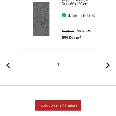
Dark 60x120 cm
matná
rektifikovaná
skladem
449.28 m2
1 361 Kč
| Sleva 34%
2
899 Kč
/ m
Předchozí
Následujíc
1
Zpět do série All nature