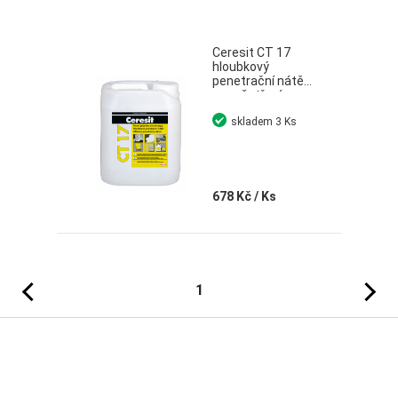
Ceresit CT 17
hloubkový
penetrační nátěr
pro ošetření
savých podkladů
skladem
3 Ks
5 l
678 Kč
/ Ks
Předchozí
Následujíc
1