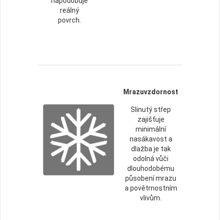
napodobuje
reálný
povrch.
Mrazuvzdornost
Slinutý střep
zajišťuje
minimální
nasákavost a
dlažba je tak
odolná vůči
dlouhodobému
působení mrazu
a povětrnostním
vlivům.