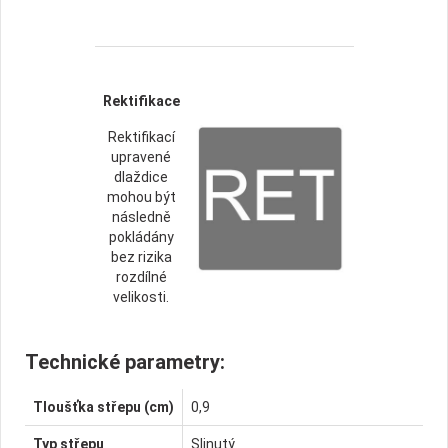
Rektifikace
Rektifikací
upravené
dlaždice
mohou být
následně
pokládány
bez rizika
rozdílné
velikosti.
Technické parametry:
Tloušťka střepu (cm)
0,9
Typ střepu
Slinutý