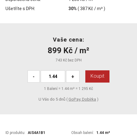
Ušetříte s DPH:
30%
(
387 Kč
/ m² )
Vaše cena:
899 Kč / m²
743 Kč bez DPH
Koupit
-
+
1
Balení =
1.44
m² =
1 295 Kč
U Vás do 5 dnů (
GoPay, Dobírka
)
ID produktu:
AIS4A1B1
Obsah balení:
1.44 m²