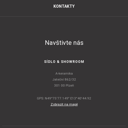
KONTAKTY
Navštivte nás
SÍDLO & SHOWROOM
A-keramika
Jateční 862/32
301 00 Plzeň
GPS: N49°75'77.149" E13°40'44.92
Zobrazit na mapě