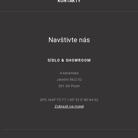
KONTAKTY
Navštivte nás
SÍDLO & SHOWROOM
A-keramika
Jateční 862/32
301 00 Plzeň
GPS: N49°75'77.149" E13°40'44.92
Zobrazit na mapě