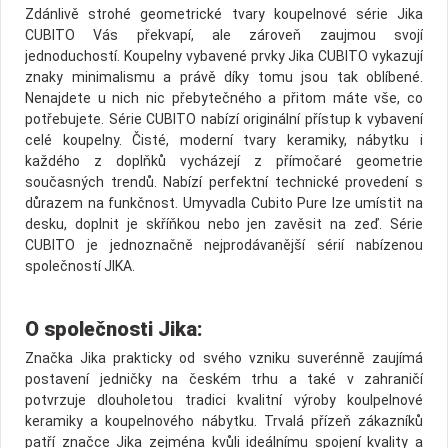
Zdánlivě strohé geometrické tvary koupelnové série Jika
CUBITO Vás překvapí, ale zároveň zaujmou svojí
jednoduchostí. Koupelny vybavené prvky Jika CUBITO vykazují
znaky minimalismu a právě díky tomu jsou tak oblíbené.
Nenajdete u nich nic přebytečného a přitom máte vše, co
potřebujete. Série CUBITO nabízí originální přístup k vybavení
celé koupelny. Čisté, moderní tvary keramiky, nábytku i
každého z doplňků vycházejí z přímočaré geometrie
současných trendů. Nabízí perfektní technické provedení s
důrazem na funkčnost. Umyvadla Cubito Pure lze umístit na
desku, doplnit je skříňkou nebo jen zavěsit na zeď. Série
CUBITO je jednoznačně nejprodávanější sérií nabízenou
společností JIKA.
O společnosti Jika:
Značka Jika prakticky od svého vzniku suverénně zaujímá
postavení jedničky na českém trhu a také v zahraničí
potvrzuje dlouholetou tradici kvalitní výroby koulpelnové
keramiky a koupelnového nábytku. Trvalá přízeň zákazníků
patří značce Jika zejména kvůli ideálnímu spojení kvality a