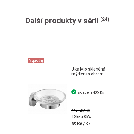
Další produkty v sérii
(24)
Výprodej
Jika Mio skleněná
mýdlenka chrom
skladem
405 Ks
449 Kč
/ Ks
| Sleva 85%
69 Kč
/ Ks